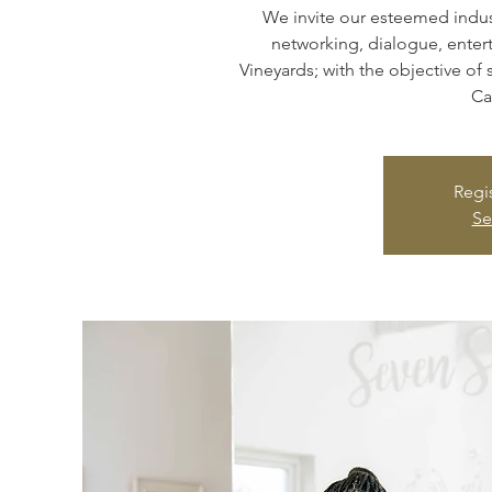
We invite our esteemed indust
networking, dialogue, enter
Vineyards; with the objective of 
Ca
Regis
Se